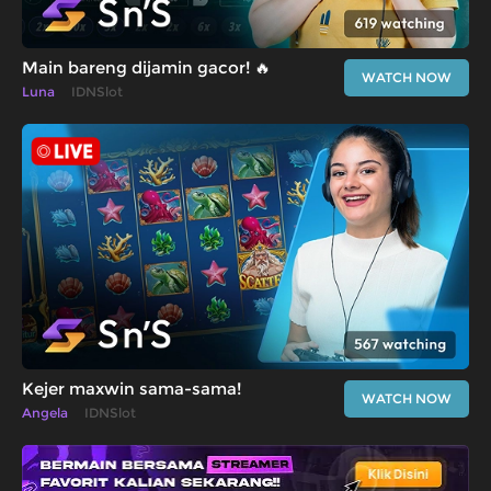
Referral
Main bareng dijamin gacor! 🔥
WATCH NOW
Promosi
Luna
IDNSlot
Hubungi Kami
Live Chat
Pengaduan Customer
Pilih Bahasa:
MASUK
DAFTAR
Kejer maxwin sama-sama!
WATCH NOW
Angela
IDNSlot
&copy; PIALABET - Link Special Member Pasti
Gacor, aman, Terbaik. Hak Cipta Dilindungi.