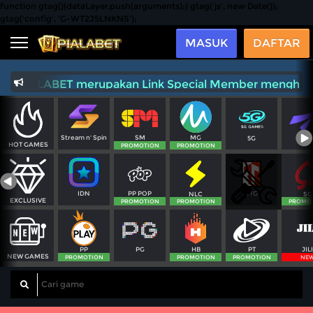
function gtag(){dataLayer.push(arguments);} gtag('js', new Date());
Beranda
gtag('config', 'G-WT2J5LNKNS');
MASUK
DAFTAR
Sports
BARU
PROMO
Live Casino
BARU
PIALABET merupakan Link Special Member menghadirka
IDNPoker
BARU
Slots
PROMO
SM
MG
PS
Stream n' Spin
5G
HOT GAMES
PROMOTION
PROMOTION
IDNLIVE
BARU
Stream N Spin
PP POP
TTG
IDN
NLC
SG
EXCLUSIVE
PROMOTION
PROMOTION
PROMO
Arcade
PROMO
Table Games
PG
PT
PP
HB
JILI
NEW GAMES
PROMOTION
PROMOTION
PROMOTION
NE
Lottery
BARU
PROMO
IDNRaffle